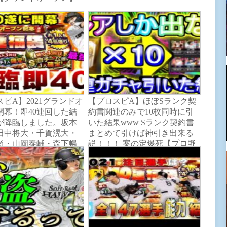
ピA】2021グランドオ
【プロスピA】ほぼSランク契
開幕！即40連回した結
約書関連のみで10枚同時に引
が降臨しました。坂本
いた結果www Sランク契約書
田中将大・千賀滉大・
まとめて引けば神引き出来る
尚・山岡泰輔・森下暢
説！！！ 案の定爆死【プロ野
崎康晃選手登場！【プ
球スピリッツA】
スピリッツA】