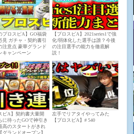
のプロスピA】GO福袋
【プロスピA】2021series1で強
必見 ガチャ・契約書引
化/弱体化した選手は誰？今後
の注意点 豪華グランド
の注目選手の能力を徹底解
ンキャンペーン
説！
スピA】契約書大量開
左手でリアタイやってみた
ちに待ったGOで神引き
【プロスピA】# 540
最高のスタートがきれ
【グランドオープン】