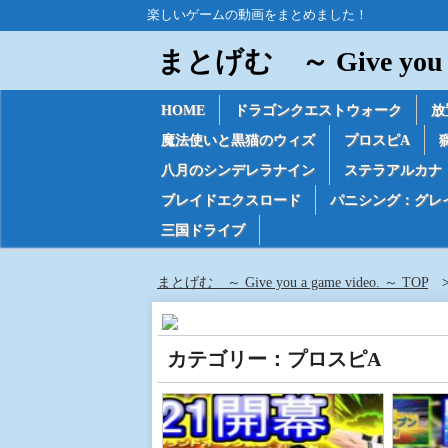
楽しいゲームの動画をまとめました！
まとげむ ～ Give you a 
HOME
ドラゴンクエストウォーク
放
魔法使いと黒猫のウィズ
プロスピA
八月のシンデレラナイン
ステラアルカナ
ブレイドエクスロード
パニシング：グレ
三国ドライブ
まとげむ ～ Give you a game video. ～ TOP
カテゴリー：プロスピA