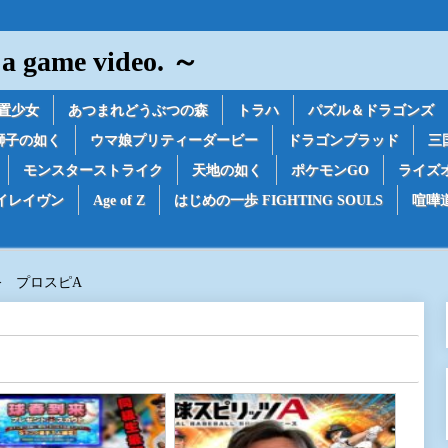
game video. ～
置少女
あつまれどうぶつの森
トラハ
パズル＆ドラゴンズ
獅子の如く
ウマ娘プリティーダービー
ドラゴンブラッド
三
モンスターストライク
天地の如く
ポケモンGO
ライズ
イレイヴン
Age of Z
はじめの一歩 FIGHTING SOULS
喧嘩
プロスピA