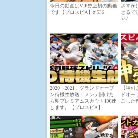
今日の動画はVIP史上初の動画
さすが
です【プロスピA】# 536
きるで
537
2020→2021！グランドオープ
【神引
ン待機生放送！メンテ開けた
ドオー
ら即プレミアムスカウト100連
こした
します。【プロスピA】