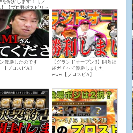
手を紹介します！【プ
A】【プロ野球スピリッ
ャン優勝したのです
【グランドオープン!!】開幕福
、【プロスピA】
袋ガチャで優勝しました
www【プロスピA】