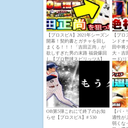
【プロスピA】2021年シーズン
【プロ
開幕！契約書とガチャを回し
ンドオ
まくる！！！「吉田正尚」が
田中将
欲しすぎた男の末路 福袋爆回
大・吉
し【プロ野球スピリッツA】
ード(
球春到
明！B
リッツ
OB第5弾これにて終了のお知
【パ・
らせ【プロスピA】# 530
適性が
弱くなっ