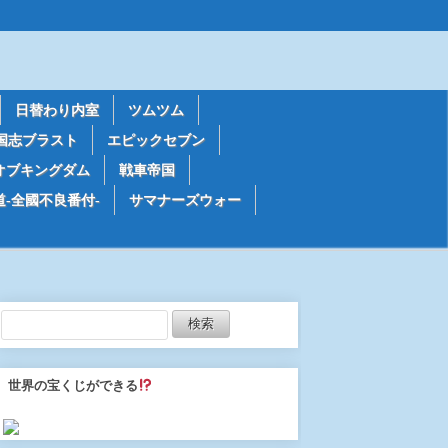
日替わり内室
ツムツム
国志ブラスト
エピックセブン
オブキングダム
戦車帝国
道-全國不良番付-
サマナーズウォー
世界の宝くじができる