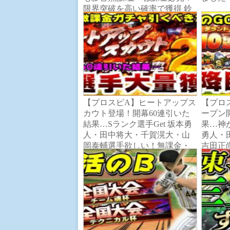
限界突破を高い確率で獲得 鈴
木誠也・戸郷翔征・梶谷隆幸
選手【プロ野球スピリッツA】
【プロスピA】ヒートアップス
【プロス
カウト登場！開幕60連引いた
ープン
結果…Sランク選手Get 坂本勇
果…神
人・田中将大・千賀滉大・山
勇人・
岡泰輔選手欲しい！無課金・
吉田正
微課金必見！引くべきなの？
仁・山
【プロ野球スピリッツA】
ロ野球