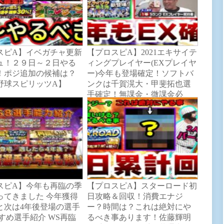
スピA】イベガチャ更新
【プロスピA】2021エキサイテ
ュ！２９日～２日やる
ィングプレイヤー(EXプレイヤ
！ポジ追加の候補は？
ー)今年も登場確定！ソフトバ
野球スピリッツA】
ンクは千賀滉大・甲斐拓也選
手確定！無課金・微課金必
見！【プロ野球スピリッツA】
スピA】今年も再臨の季
【プロスピA】スターロード初
ってきました 今年獲得
日攻略＆回収！消費エナジ
と次は4年後登場の選手
ー？時間は？これは絶対にや
すめ選手紹介 WS再臨
るべき事あります！佐藤輝明