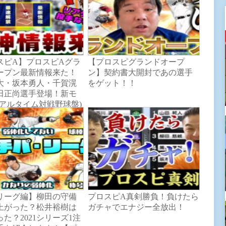
スピA】プロスピAグラ
【プロスピグランドオープ
ープン最新情報来た！
ン】契約書大開封であの選手
大・坂本勇人・千賀滉
をゲット！！
田正尚選手登場！新モ
リアルタイム対戦野球盤)
来ガチャ・福袋内容判
GM熱い【プロ野球スピ
A】
リーグ編】柳田の守備
プロスピA真剣勝負！負けたら
上がった？松井裕樹は
ガチャでエナジー全放出！
た？2021シリーズ1注