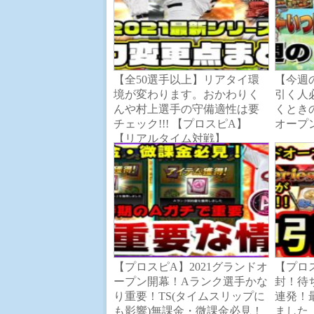
【全50選手以上】リアタイ環
【今週
境が変わります。おかわりく
引く人
んや村上選手の守備適性は要
くとき
チェック!!! 【プロスピA】
オープ
【リアルタイム対戦】
【プロスピA】2021グランドオ
【プロ
ープン開幕！Aランク選手かな
封！待
り重要！TS(タイムスリップに
連発！
も影響)無課金・微課金必見！
ました