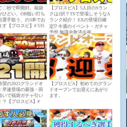
て〇秒で即開封。福袋
【プロスピA】5人目のSラン
がひどい、OB狙い打ち
クは2択？TSで登場しそうなA
垣選手狙う、の3本でお
ランク紹介！ EXの登場日確
す【プロスピ】# 535
定⁉︎ 今週のイベント・ガチャ
予想 無課金救済企画
望の2021グランドオ
【プロスピA】初めてのグラン
！早速登場の最強・田
ドオープンでお迎えにあがり
狙いで福袋ガチャ引い
ます。
！？【プロスピA】#