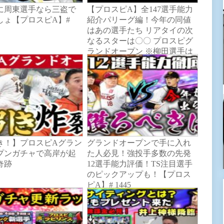
に周東選手なら三盗で
【プロスピA】全147選手能力
しょ【プロスピA】#
紹介パリーグ編！今年の同値
はあの選手たち リアタイの次
なるスターは〇〇 プロスピグ
ランドオープン ※柳田選手は
ミ84 パ83 走80
き！】プロスピAグラン
グランドオープンで手に入れ
プンガチャで高岸が起
た人必見！強投手多数の先発
奇跡
12選手能力評価！TS注目選手
のピックアップも！【プロス
ピA】# 1445