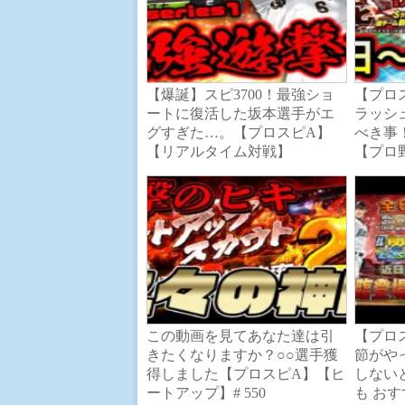
【爆誕】スピ3700！最強ショ
【プロ
ートに復活した坂本選手がエ
ラッシ
グすぎた…。【プロスピA】
べき事
【リアルタイム対戦】
【プロ
この動画を見てあなた達は引
【プロ
きたくなりますか？○○選手獲
節がや
得しました【プロスピA】【ヒ
しない
ートアップ】# 550
も おす