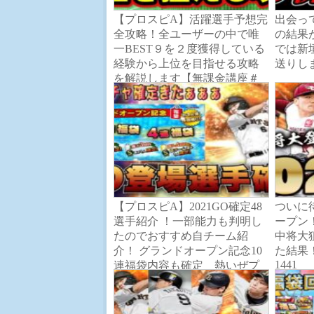
【プロスピA】活躍選手予想完
出会っ
全攻略！全ユーザーの中で唯
の結果
一BEST９を２度獲得している
では新
経験から上位を目指せる攻略
送りしま
を解説します【無課金講座＃
１３５】
【プロスピA】2021GO確定48
ついに待
選手紹介 ！一部能力も判明し
ープン
たのでおすすめ自チーム紹
中将大
介！ グランドオープン記念10
た結果
1441
連福袋内容も確定 熱いぜプ
ロスピ