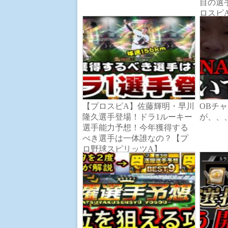
目の選
ロスピ
ツA】
【プロスピA】佐藤輝明・早川
OBチ
隆久選手登場！ドラ1ルーキー
が、、
選手能力予想！今年獲得する
べき選手は一体誰なの？【プ
ロ野球スピリッツA】