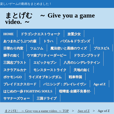
楽しいゲームの動画をまとめました！
まとげむ ～ Give you a game
video. ～
HOME
ドラゴンクエストウォーク
放置少女
あつまれどうぶつの森
トラハ
パズル＆ドラゴンズ
日替わり内室
ツムツム
魔法使いと黒猫のウィズ
プロスピA
獅子の如く
ウマ娘プリティーダービー
ドラゴンブラッド
三国志ブラスト
エピックセブン
八月のシンデレラナイン
ステラアルカナ
モンスターストライク
天地の如く
ポケモンGO
ライズオブキングダム
戦車帝国
ブレイドエクスロード
パニシング：グレイレイヴン
Age of Z
はじめの一歩 FIGHTING SOULS
喧嘩道-全國不良番付-
サマナーズウォー
三国ドライブ
まとげむ ～ Give you a game video. ～ TOP
Age of Z
Age of Z