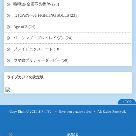
喧嘩道-全國不良番付- (28)
はじめの一歩 FIGHTING SOULS (23)
Age of Z (24)
パニシング：グレイレイヴン (24)
ブレイドエクスロード (18)
ウマ娘プリティーダービー (50)
ライブカジノの決定版
↑ TOP
Copy Right ©
2021 まとげむ ～ Give you a game video. ～
All Rights Reserved.
HOME