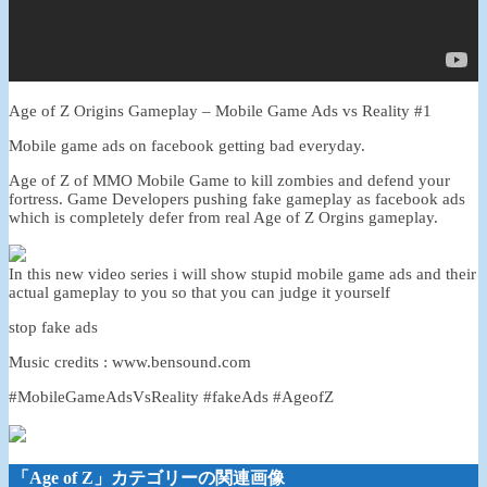
Age of Z Origins Gameplay – Mobile Game Ads vs Reality #1
Mobile game ads on facebook getting bad everyday.
Age of Z of MMO Mobile Game to kill zombies and defend your
fortress. Game Developers pushing fake gameplay as facebook ads
which is completely defer from real Age of Z Orgins gameplay.
In this new video series i will show stupid mobile game ads and their
actual gameplay to you so that you can judge it yourself
stop fake ads
Music credits : www.bensound.com
#MobileGameAdsVsReality #fakeAds #AgeofZ
「Age of Z」カテゴリーの関連画像