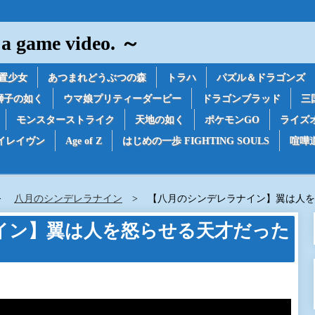
game video. ～
置少女
あつまれどうぶつの森
トラハ
パズル＆ドラゴンズ
獅子の如く
ウマ娘プリティーダービー
ドラゴンブラッド
三
モンスターストライク
天地の如く
ポケモンGO
ライズ
イレイヴン
Age of Z
はじめの一歩 FIGHTING SOULS
喧嘩
八月のシンデレラナイン
【八月のシンデレラナイン】翼は人を
イン】翼は人を怒らせる天才だった