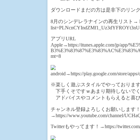
ダウンロードまだの方は是非下のリン
8月のシンデレラナインの再生リスト→ https://ww
list=PLNcnCYIndZMf1_Uz3dYFROYt3n
アプリURL
Apple→https://itunes.apple.com/jp
B3%E3%83%87%E3%83%AC%E3%83%A9
mt=8
android→https://play.google.com/store/apps/d
※楽しく遊ぶスタイルでやっておりま
下手くそですｗあまり期待しないでく
アドバイスやコメントもらえると喜び
チャンネル登録よろしくお願いします
→https://www.youtube.com/channel/UC
Twitterもやってます！→https://twitter.com/