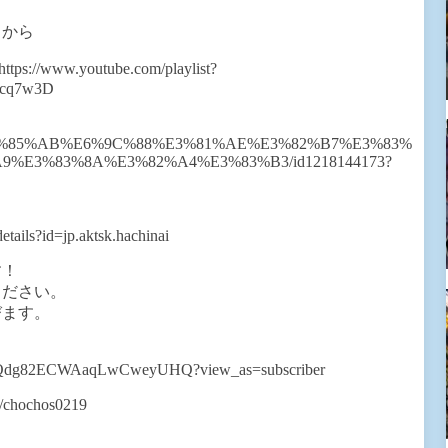
クから
w.youtube.com/playlist?
Ucq7w3D
/app/%E5%85%AB%E6%9C%88%E3%81%AE%E3%82%B7%E3%83%
%E3%83%8A%E3%82%A4%E3%83%B3/id1218144173?
etails?id=jp.aktsk.hachinai
す！
ださい。
ます。
！
HaQdg82ECWAaqLwCweyUHQ?view_as=subscriber
chochos0219