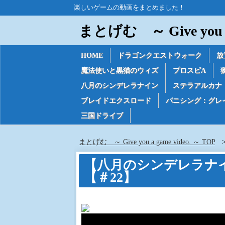
楽しいゲームの動画をまとめました！
まとげむ ～ Give you a 
HOME
ドラゴンクエストウォーク
放
魔法使いと黒猫のウィズ
プロスピA
八月のシンデレラナイン
ステラアルカナ
ブレイドエクスロード
パニシング：グレ
三国ドライブ
まとげむ ～ Give you a game video. ～ TOP
【八月のシンデレラナ
【＃22】