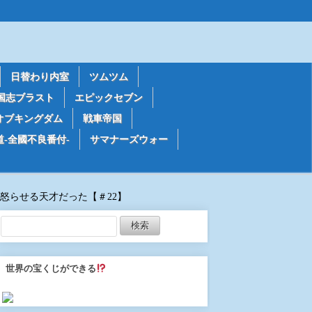
日替わり内室
ツムツム
国志ブラスト
エピックセブン
オブキングダム
戦車帝国
道-全國不良番付-
サマナーズウォー
怒らせる天才だった【＃22】
世界の宝くじができる