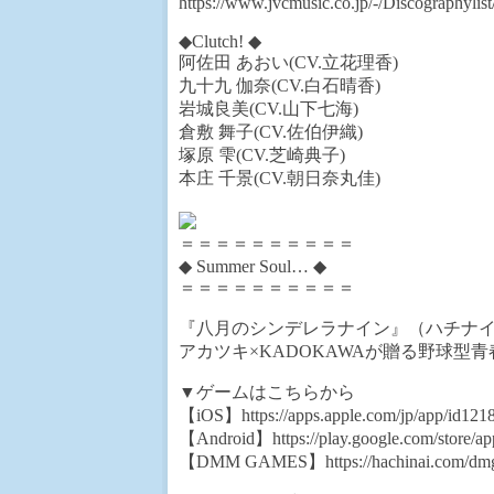
https://www.jvcmusic.co.jp/-/Discographylis
◆Clutch! ◆
阿佐田 あおい(CV.立花理香)
九十九 伽奈(CV.白石晴香)
岩城良美(CV.山下七海)
倉敷 舞子(CV.佐伯伊織)
塚原 雫(CV.芝崎典子)
本庄 千景(CV.朝日奈丸佳)
＝＝＝＝＝＝＝＝＝＝
◆ Summer Soul… ◆
＝＝＝＝＝＝＝＝＝＝
『八月のシンデレラナイン』（ハチナ
アカツキ×KADOKAWAが贈る野球型
▼ゲームはこちらから
【iOS】https://apps.apple.com/jp/app/id12
【Android】https://play.google.com/store/a
【DMM GAMES】https://hachinai.com/dm