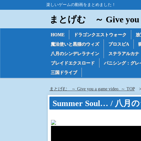
楽しいゲームの動画をまとめました！
まとげむ ～ Give you a 
HOME
ドラゴンクエストウォーク
放
魔法使いと黒猫のウィズ
プロスピA
八月のシンデレラナイン
ステラアルカナ
ブレイドエクスロード
パニシング：グレ
三国ドライブ
まとげむ ～ Give you a game video. ～ TOP
Summer Soul… 