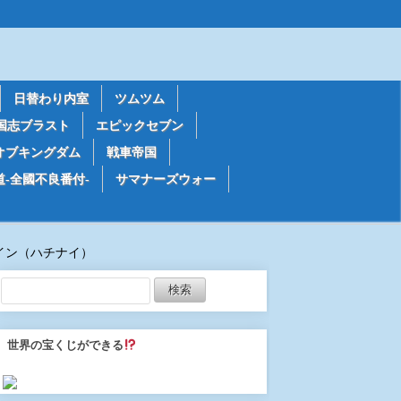
日替わり内室
ツムツム
国志ブラスト
エピックセブン
オブキングダム
戦車帝国
道-全國不良番付-
サマナーズウォー
ラナイン（ハチナイ）
世界の宝くじができる