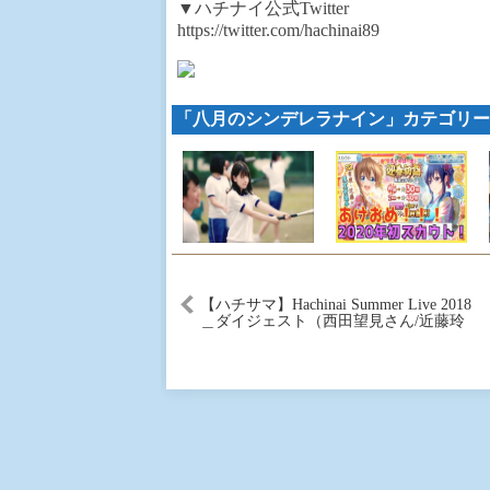
▼ハチナイ公式Twitter
https://twitter.com/hachinai89
「八月のシンデレラナイン」カテゴリー
【ハチサマ】Hachinai Summer Live 2018
＿ダイジェスト（西田望見さん/近藤玲
奈さん/南早紀さん/井上ほの花さん）