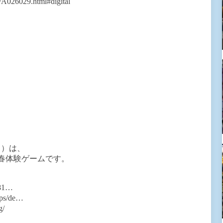
t/A026029.html#digital
イ）は、
青春体験ゲームです。
181…
pps/de…
g/