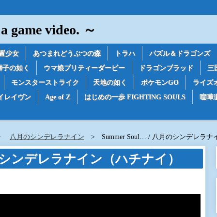
game video. ～
置少女
あつまれどうぶつの森
トラハ
パズル＆ドラゴンズ
獅子の如く
ウマ娘プリティーダービー
ドラゴンブラッド
三
モンスターストライク
天地の如く
ポケモンGO
ライズ
イレイヴン
Age of Z
はじめの一歩 FIGHTING SOULS
喧嘩
八月のシンデレラナイン
Summer Soul… / 八月のシンデレ
/ 八月のシンデレラナイン（ハチナイ）