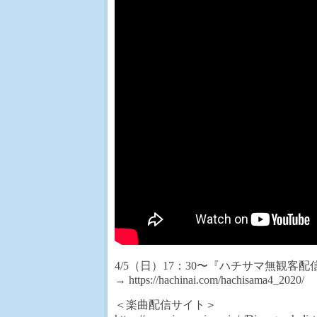
4/5（日）17：30〜『ハチサマ無観客配
→ https://hachinai.com/hachisama4_2020/
＜楽曲配信サイト＞