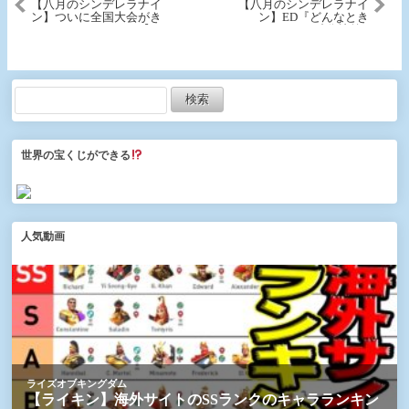
【八月のシンデレラナイ
【八月のシンデレラナイ
ン】ついに全国大会がき
ン】ED『どんなとき
たのでやってみた！【＃
も。』映像比較1
188】
世界の宝くじができる
人気動画