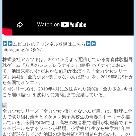
ムビコレのチャンネル登録はこちら
http://goo.gl/ruQ5N7
株式会社アカツキは、2017年6月より配信している青春体験型野
球ゲーム『八月のシンデレラナイン』(略称:ハチナイ)におい
て、池田朱那(いけだあかな)(17)が出演する「全力少女シリー
ズ」第4話『全力少女~僕じゃないんだ篇~』を、2019年8月9日か
ら全国でオンエア。
※同シリーズは、2019年4月に放送された第0話「全力少女~今日
こそ届け篇~」を皮切りに第3話まで完結している。
全力少女シリーズ『全力少女~僕じゃないんだ篇』は、野球に全
力で取り組む池田とイケメン男子高校生の青春ストーリーを描
いている。今回のCMでは、高校の校舎横で池田が制服姿でキャ
ッチボールをするシーンが登場。小学校1年生から中学校1年生
まで野球をしていた池田の運動神経が垣間見られるのも、この