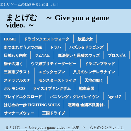
楽しいゲームの動画をまとめました！
まとげむ ～ Give you a game
video. ～
HOME
ドラゴンクエストウォーク
放置少女
あつまれどうぶつの森
トラハ
パズル＆ドラゴンズ
日替わり内室
ツムツム
魔法使いと黒猫のウィズ
プロスピA
獅子の如く
ウマ娘プリティーダービー
ドラゴンブラッド
三国志ブラスト
エピックセブン
八月のシンデレラナイン
ステラアルカナ
モンスターストライク
天地の如く
ポケモンGO
ライズオブキングダム
戦車帝国
ブレイドエクスロード
パニシング：グレイレイヴン
Age of Z
はじめの一歩 FIGHTING SOULS
喧嘩道-全國不良番付-
サマナーズウォー
三国ドライブ
まとげむ ～ Give you a game video. ～ TOP
八月のシンデレラナ