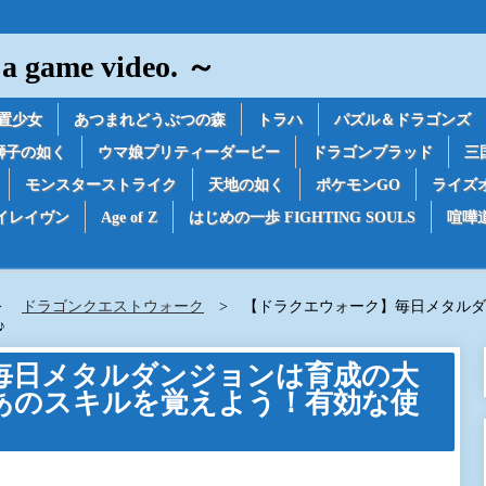
game video. ～
置少女
あつまれどうぶつの森
トラハ
パズル＆ドラゴンズ
獅子の如く
ウマ娘プリティーダービー
ドラゴンブラッド
三
モンスターストライク
天地の如く
ポケモンGO
ライズ
イレイヴン
Age of Z
はじめの一歩 FIGHTING SOULS
喧嘩
ドラゴンクエストウォーク
【ドラクエウォーク】毎日メタルダ
♪
毎日メタルダンジョンは育成の大
あのスキルを覚えよう！有効な使