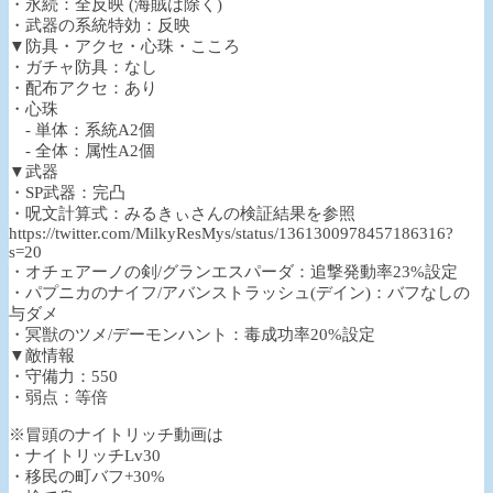
・永続：全反映 (海賊は除く)
・武器の系統特効：反映
▼防具・アクセ・心珠・こころ
・ガチャ防具：なし
・配布アクセ：あり
・心珠
- 単体：系統A2個
- 全体：属性A2個
▼武器
・SP武器：完凸
・呪文計算式：みるきぃさんの検証結果を参照
https://twitter.com/MilkyResMys/status/1361300978457186316?
s=20
・オチェアーノの剣/グランエスパーダ：追撃発動率23%設定
・パプニカのナイフ/アバンストラッシュ(デイン)：バフなしの
与ダメ
・冥獣のツメ/デーモンハント：毒成功率20%設定
▼敵情報
・守備力：550
・弱点：等倍
※冒頭のナイトリッチ動画は
・ナイトリッチLv30
・移民の町バフ+30%