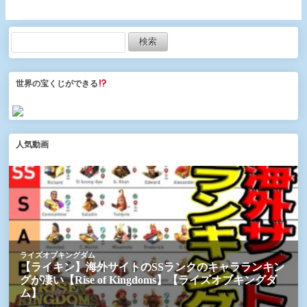
たら取りにくくなるか
ガチャなど110連！】
も…【ドラクエ7コラボ】
世界の宝くじができる
人気動画