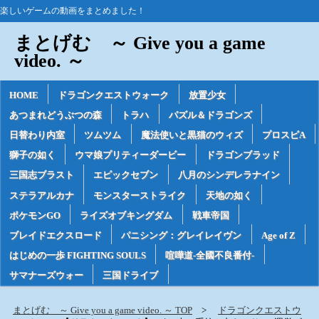
楽しいゲームの動画をまとめました！
まとげむ ～ Give you a game
video. ～
HOME
ドラゴンクエストウォーク
放置少女
あつまれどうぶつの森
トラハ
パズル＆ドラゴンズ
日替わり内室
ツムツム
魔法使いと黒猫のウィズ
プロスピA
獅子の如く
ウマ娘プリティーダービー
ドラゴンブラッド
三国志ブラスト
エピックセブン
八月のシンデレラナイン
ステラアルカナ
モンスターストライク
天地の如く
ポケモンGO
ライズオブキングダム
戦車帝国
ブレイドエクスロード
パニシング：グレイレイヴン
Age of Z
はじめの一歩 FIGHTING SOULS
喧嘩道-全國不良番付-
サマナーズウォー
三国ドライブ
まとげむ ～ Give you a game video. ～ TOP
ドラゴンクエストウ