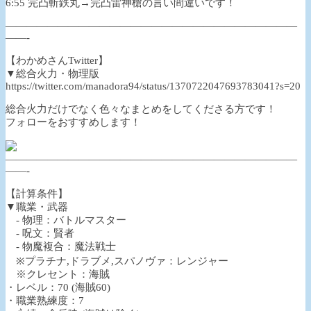
6:55 完凸斬鉄丸→完凸雷神槍の言い間違いです！
————————————————————————————
——-
【わかめさんTwitter】
▼総合火力・物理版
https://twitter.com/manadora94/status/1370722047693783041?s=20
総合火力だけでなく色々なまとめをしてくださる方です！
フォローをおすすめします！
————————————————————————————
——-
【計算条件】
▼職業・武器
- 物理：バトルマスター
- 呪文：賢者
- 物魔複合：魔法戦士
※プラチナ,ドラブメ,スパノヴァ：レンジャー
※クレセント：海賊
・レベル：70 (海賊60)
・職業熟練度：7