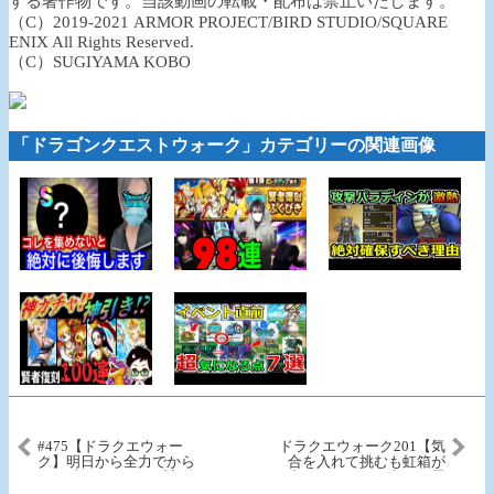
する著作物です。当該動画の転載・配布は禁止いたします。
（C）2019-2021 ARMOR PROJECT/BIRD STUDIO/SQUARE
ENIX All Rights Reserved.
（C）SUGIYAMA KOBO
「ドラゴンクエストウォーク」カテゴリーの関連画像
#475【ドラクエウォー
ドラクエウォーク201【気
ク】明日から全力でから
合を入れて挑むも虹箱が
くり兵を！ドロップ率激
出ない！やっと出たと思
低！ヘルクラウダーが来
ったら…エデン伝説装備