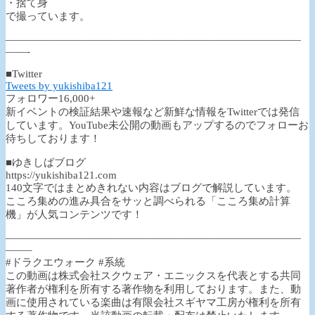
・捨て身
で撮っています。
————————————————————————————
——-
■Twitter
Tweets by yukishiba121
フォロワー16,000+
新イベントの検証結果や速報など新鮮な情報をTwitterでは発信
しています。YouTube未公開の動画もアップするのでフォローお
待ちしております！
■ゆきしばブログ
https://yukishiba121.com
140文字ではまとめきれない内容はブログで解説しています。
こころ集めの進み具合をサッと調べられる「こころ集め計算
機」が人気コンテンツです！
————————————————————————————
——–
#ドラクエウォーク #系統
この動画は株式会社スクウェア・エニックスを代表とする共同
著作者が権利を所有する著作物を利用しております。また、動
画に使用されている楽曲は有限会社スギヤマ工房が権利を所有