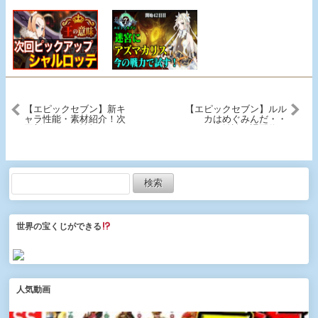
【エピックセブン】新キ
【エピックセブン】ルル
ャラ性能・素材紹介！次
カはめぐみんだ・・
回新キャラの情報もお伝
と・・雑談日課配信
えします！
#172【EPIC SEVEN】
世界の宝くじができる
人気動画