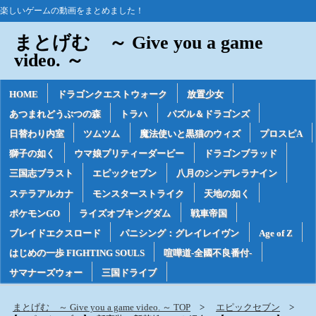
楽しいゲームの動画をまとめました！
まとげむ ～ Give you a game
video. ～
HOME
ドラゴンクエストウォーク
放置少女
あつまれどうぶつの森
トラハ
パズル＆ドラゴンズ
日替わり内室
ツムツム
魔法使いと黒猫のウィズ
プロスピA
獅子の如く
ウマ娘プリティーダービー
ドラゴンブラッド
三国志ブラスト
エピックセブン
八月のシンデレラナイン
ステラアルカナ
モンスターストライク
天地の如く
ポケモンGO
ライズオブキングダム
戦車帝国
ブレイドエクスロード
パニシング：グレイレイヴン
Age of Z
はじめの一歩 FIGHTING SOULS
喧嘩道-全國不良番付-
サマナーズウォー
三国ドライブ
まとげむ ～ Give you a game video. ～ TOP
エピックセブン