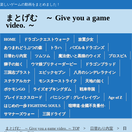
楽しいゲームの動画をまとめました！
まとげむ ～ Give you a game
video. ～
HOME
ドラゴンクエストウォーク
放置少女
あつまれどうぶつの森
トラハ
パズル＆ドラゴンズ
日替わり内室
ツムツム
魔法使いと黒猫のウィズ
プロスピA
獅子の如く
ウマ娘プリティーダービー
ドラゴンブラッド
三国志ブラスト
エピックセブン
八月のシンデレラナイン
ステラアルカナ
モンスターストライク
天地の如く
ポケモンGO
ライズオブキングダム
戦車帝国
ブレイドエクスロード
パニシング：グレイレイヴン
Age of Z
はじめの一歩 FIGHTING SOULS
喧嘩道-全國不良番付-
サマナーズウォー
三国ドライブ
まとげむ ～ Give you a game video. ～ TOP
日替わり内室
日