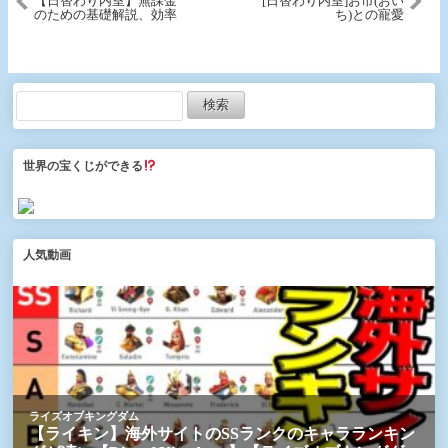
【日替わり内室】無課金
[日替わり内室]お市(おい
のための基礎解説、効率
ち)との寵愛
的な攻略♯２
世界の宝くじができる
人気動画