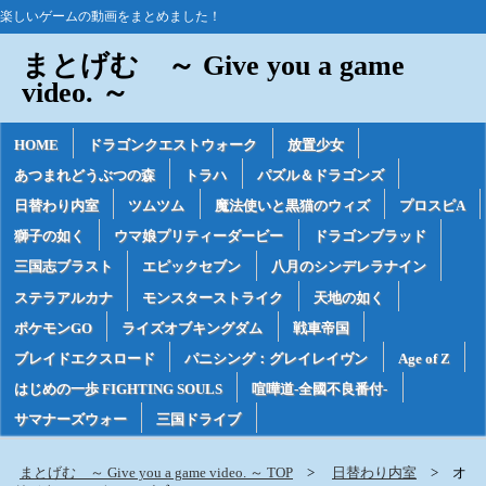
楽しいゲームの動画をまとめました！
まとげむ ～ Give you a game
video. ～
HOME
ドラゴンクエストウォーク
放置少女
あつまれどうぶつの森
トラハ
パズル＆ドラゴンズ
日替わり内室
ツムツム
魔法使いと黒猫のウィズ
プロスピA
獅子の如く
ウマ娘プリティーダービー
ドラゴンブラッド
三国志ブラスト
エピックセブン
八月のシンデレラナイン
ステラアルカナ
モンスターストライク
天地の如く
ポケモンGO
ライズオブキングダム
戦車帝国
ブレイドエクスロード
パニシング：グレイレイヴン
Age of Z
はじめの一歩 FIGHTING SOULS
喧嘩道-全國不良番付-
サマナーズウォー
三国ドライブ
まとげむ ～ Give you a game video. ～ TOP
日替わり内室
オ