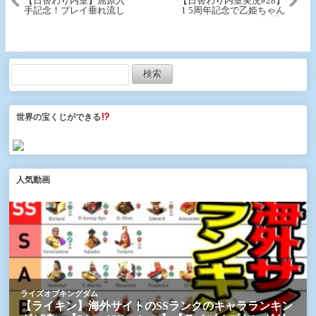
【日替わり内室】屈原入
【日替わり内室実況#28】
手記念！プレイ垂れ流し
1 5周年記念で乙姫ちゃん
登場♪
世界の宝くじができる
人気動画