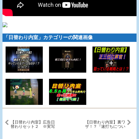
「日替わり内室」カテゴリーの関連画像
【日替わり内室】広告日
【日替わり内室】裏ワ
替わりセット２ ※実写
ザ！？『速打ちについ
多め
て！』