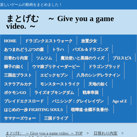
楽しいゲームの動画をまとめました！
まとげむ ～ Give you a game
video. ～
HOME
ドラゴンクエストウォーク
放置少女
あつまれどうぶつの森
トラハ
パズル＆ドラゴンズ
日替わり内室
ツムツム
魔法使いと黒猫のウィズ
プロスピA
獅子の如く
ウマ娘プリティーダービー
ドラゴンブラッド
三国志ブラスト
エピックセブン
八月のシンデレラナイン
ステラアルカナ
モンスターストライク
天地の如く
ポケモンGO
ライズオブキングダム
戦車帝国
ブレイドエクスロード
パニシング：グレイレイヴン
Age of Z
はじめの一歩 FIGHTING SOULS
喧嘩道-全國不良番付-
サマナーズウォー
三国ドライブ
まとげむ ～ Give you a game video. ～ TOP
日替わり内室