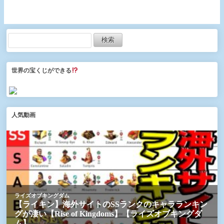
植再販、放置少女情報局
販、バージョンアップの
など【デフ】
お知らせなど【デフ】
世界の宝くじができる
人気動画