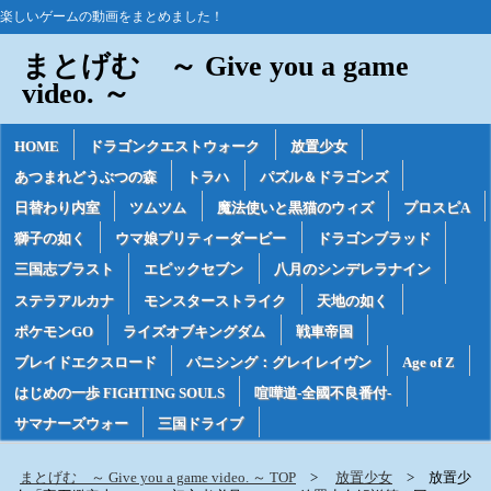
楽しいゲームの動画をまとめました！
まとげむ ～ Give you a game
video. ～
HOME
ドラゴンクエストウォーク
放置少女
あつまれどうぶつの森
トラハ
パズル＆ドラゴンズ
日替わり内室
ツムツム
魔法使いと黒猫のウィズ
プロスピA
獅子の如く
ウマ娘プリティーダービー
ドラゴンブラッド
三国志ブラスト
エピックセブン
八月のシンデレラナイン
ステラアルカナ
モンスターストライク
天地の如く
ポケモンGO
ライズオブキングダム
戦車帝国
ブレイドエクスロード
パニシング：グレイレイヴン
Age of Z
はじめの一歩 FIGHTING SOULS
喧嘩道-全國不良番付-
サマナーズウォー
三国ドライブ
まとげむ ～ Give you a game video. ～ TOP
放置少女
放置少