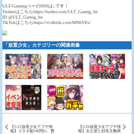
ULT-GamingべーのSNSは↓です！
Twitterはこちらhttps://twitter.com/ULT_Gamig_be
ID @ULT_Gamig_be
TikTokはこちらhttps://vt.tiktok.com/MNhVEs/
「放置少女」カテゴリーの関連画像
【5/22放置少女アプデ情
【5/26放置少女アプデ情
報】コラボ新UR閃Es、曹
報】太公望と顔良文醜再