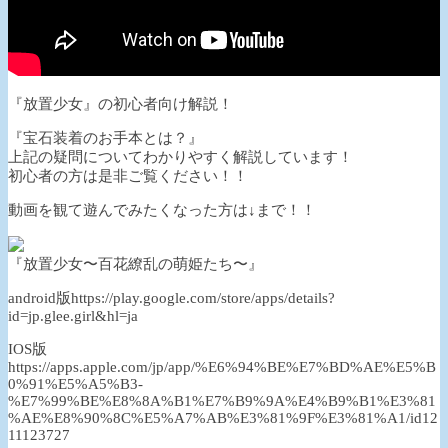
『放置少女』の初心者向け解説！
『宝石装着のお手本とは？』
上記の疑問についてわかりやすく解説しています！
初心者の方は是非ご覧ください！！
動画を観て遊んでみたくなった方は↓まで！！
『放置少女〜百花繚乱の萌姫たち〜』
android版https://play.google.com/store/apps/details?
id=jp.glee.girl&hl=ja
IOS版
https://apps.apple.com/jp/app/%E6%94%BE%E7%BD%AE%E5%B
0%91%E5%A5%B3-
%E7%99%BE%E8%8A%B1%E7%B9%9A%E4%B9%B1%E3%81
%AE%E8%90%8C%E5%A7%AB%E3%81%9F%E3%81%A1/id12
11123727