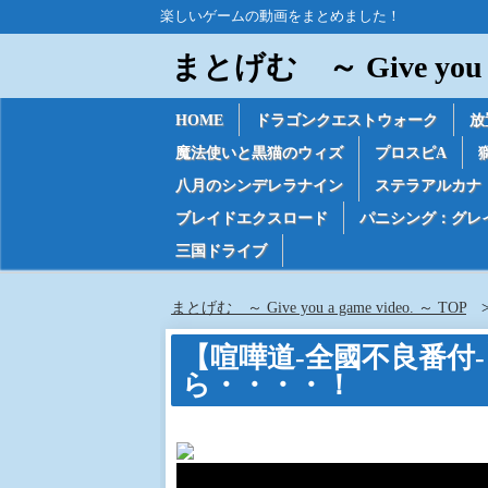
楽しいゲームの動画をまとめました！
まとげむ ～ Give you a 
HOME
ドラゴンクエストウォーク
放
魔法使いと黒猫のウィズ
プロスピA
八月のシンデレラナイン
ステラアルカナ
ブレイドエクスロード
パニシング：グレ
三国ドライブ
まとげむ ～ Give you a game video. ～ TOP
【喧嘩道-全國不良番付
ら・・・・！