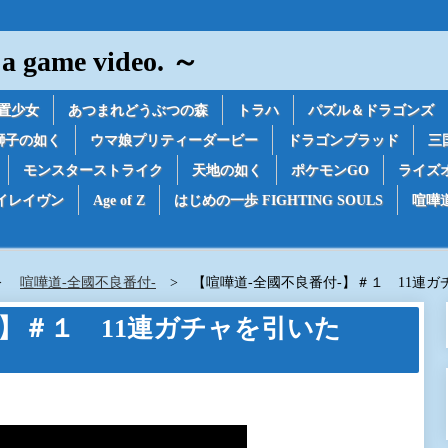
game video. ～
置少女
あつまれどうぶつの森
トラハ
パズル＆ドラゴンズ
獅子の如く
ウマ娘プリティーダービー
ドラゴンブラッド
三
モンスターストライク
天地の如く
ポケモンGO
ライズ
イレイヴン
Age of Z
はじめの一歩 FIGHTING SOULS
喧嘩
喧嘩道-全國不良番付-
【喧嘩道-全國不良番付-】＃１ 11連
-】＃１ 11連ガチャを引いた