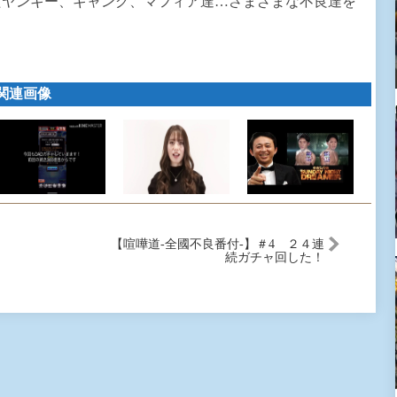
たヤンキー、ギャング、マフィア達…さまざまな不良達を
関連画像
【喧嘩道-全國不良番付-】＃4 ２４連
続ガチャ回した！