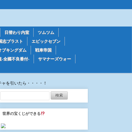
日替わり内室
ツムツム
国志ブラスト
エピックセブン
オブキングダム
戦車帝国
道-全國不良番付-
サマナーズウォー
ガチャを引いたら・・・・！
世界の宝くじができる