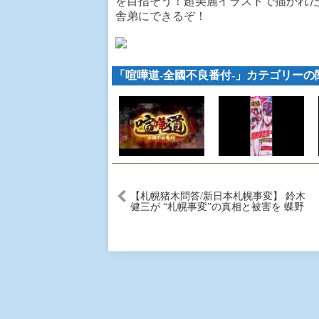
を目指そう！超美麗イラストで描かれ
舎弟にできるぞ！
「喧嘩道-全國不良番付-」カテゴリーの
【札幌猪木問答/新日本札幌事変】 鈴木
健三が “札幌事変”の真相と被害を 蝶野
に激白！ 蝶野…全ては天から降りてき
た！