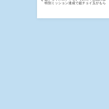
特別ミッション達成で超チョイ玉がもら
えるよ！【モンスト公式】