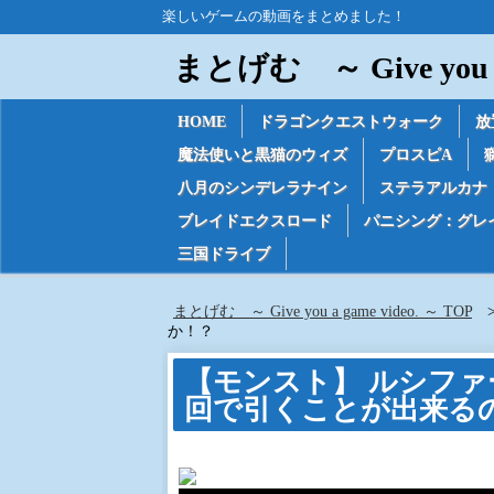
楽しいゲームの動画をまとめました！
まとげむ ～ Give you a 
HOME
ドラゴンクエストウォーク
放
魔法使いと黒猫のウィズ
プロスピA
八月のシンデレラナイン
ステラアルカナ
ブレイドエクスロード
パニシング：グレ
三国ドライブ
まとげむ ～ Give you a game video. ～ TOP
か！？
【モンスト】 ルシフ
回で引くことが出来る