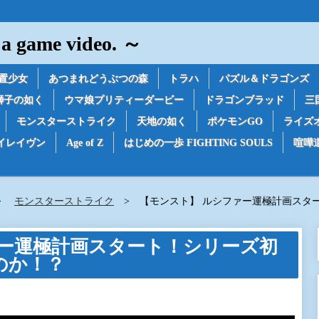
game video. ～
置少女
あつまれどうぶつの森
トラハ
パズル＆ドラゴンズ
獅子の如く
ウマ娘プリティーダービー
ドラゴンブラッド
三
モンスターストライク
天地の如く
ポケモンGO
ライズ
イレイヴン
Age of Z
はじめの一歩 FIGHTING SOULS
喧嘩
モンスターストライク
【モンスト】 ルシファー運極計画スタ
ァー運極計画スタート！シリーズ初
のか！？