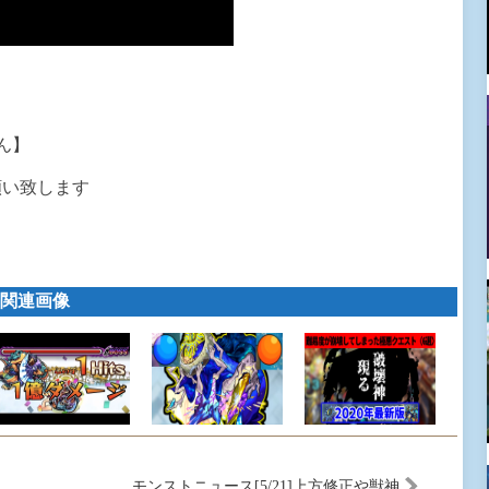
ん】
願い致します
関連画像
モンストニュース[5/21]上方修正や獣神