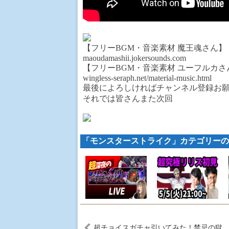
【フリーBGM・音楽素材 魔王魂さん】
maoudamashii.jokersounds.com
【フリーBGM・音楽素材 ユーフルカさ
wingless-seraph.net/material-music.html
最後によろしければチャンネル登録お
それでは皆さんまた次回
「モンスターストライク」カテゴリーの
超チョイスガチャ引いてみた！禁忌の獄