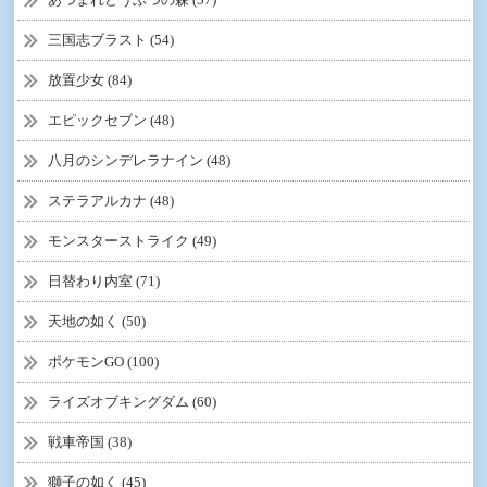
三国志ブラスト (54)
放置少女 (84)
エピックセブン (48)
八月のシンデレラナイン (48)
ステラアルカナ (48)
モンスターストライク (49)
日替わり内室 (71)
天地の如く (50)
ポケモンGO (100)
ライズオブキングダム (60)
戦車帝国 (38)
獅子の如く (45)