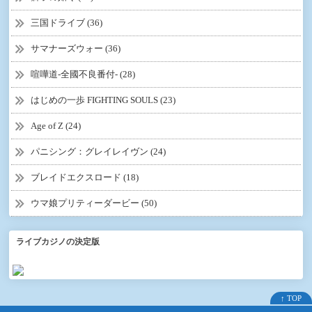
三国ドライブ (36)
サマナーズウォー (36)
喧嘩道-全國不良番付- (28)
はじめの一歩 FIGHTING SOULS (23)
Age of Z (24)
パニシング：グレイレイヴン (24)
ブレイドエクスロード (18)
ウマ娘プリティーダービー (50)
ライブカジノの決定版
↑ TOP