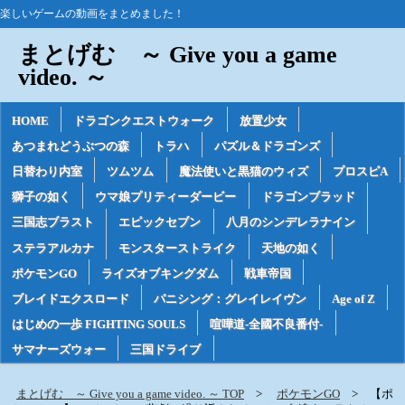
楽しいゲームの動画をまとめました！
まとげむ ～ Give you a game
video. ～
HOME
ドラゴンクエストウォーク
放置少女
あつまれどうぶつの森
トラハ
パズル＆ドラゴンズ
日替わり内室
ツムツム
魔法使いと黒猫のウィズ
プロスピA
獅子の如く
ウマ娘プリティーダービー
ドラゴンブラッド
三国志ブラスト
エピックセブン
八月のシンデレラナイン
ステラアルカナ
モンスターストライク
天地の如く
ポケモンGO
ライズオブキングダム
戦車帝国
ブレイドエクスロード
パニシング：グレイレイヴン
Age of Z
はじめの一歩 FIGHTING SOULS
喧嘩道-全國不良番付-
サマナーズウォー
三国ドライブ
まとげむ ～ Give you a game video. ～ TOP
ポケモンGO
【ポ