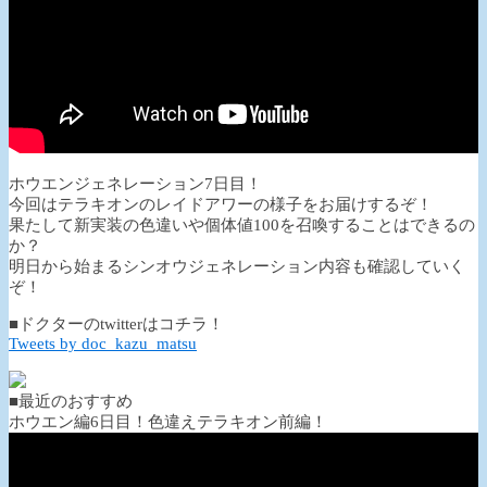
ホウエンジェネレーション7日目！
今回はテラキオンのレイドアワーの様子をお届けするぞ！
果たして新実装の色違いや個体値100を召喚することはできるの
か？
明日から始まるシンオウジェネレーション内容も確認していく
ぞ！
■ドクターのtwitterはコチラ！
Tweets by doc_kazu_matsu
■最近のおすすめ
ホウエン編6日目！色違えテラキオン前編！