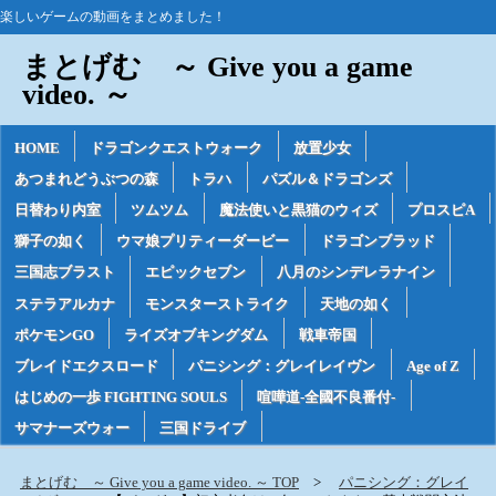
楽しいゲームの動画をまとめました！
まとげむ ～ Give you a game
video. ～
HOME
ドラゴンクエストウォーク
放置少女
あつまれどうぶつの森
トラハ
パズル＆ドラゴンズ
日替わり内室
ツムツム
魔法使いと黒猫のウィズ
プロスピA
獅子の如く
ウマ娘プリティーダービー
ドラゴンブラッド
三国志ブラスト
エピックセブン
八月のシンデレラナイン
ステラアルカナ
モンスターストライク
天地の如く
ポケモンGO
ライズオブキングダム
戦車帝国
ブレイドエクスロード
パニシング：グレイレイヴン
Age of Z
はじめの一歩 FIGHTING SOULS
喧嘩道-全國不良番付-
サマナーズウォー
三国ドライブ
まとげむ ～ Give you a game video. ～ TOP
パニシング：グレイ