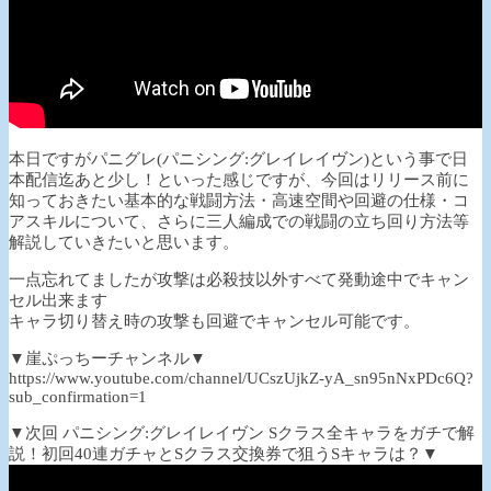
本日ですがパニグレ(パニシング:グレイレイヴン)という事で日
本配信迄あと少し！といった感じですが、今回はリリース前に
知っておきたい基本的な戦闘方法・高速空間や回避の仕様・コ
アスキルについて、さらに三人編成での戦闘の立ち回り方法等
解説していきたいと思います。
一点忘れてましたが攻撃は必殺技以外すべて発動途中でキャン
セル出来ます
キャラ切り替え時の攻撃も回避でキャンセル可能です。
▼崖ぷっちーチャンネル▼
https://www.youtube.com/channel/UCszUjkZ-yA_sn95nNxPDc6Q?
sub_confirmation=1
▼次回 パニシング:グレイレイヴン Sクラス全キャラをガチで解
説！初回40連ガチャとSクラス交換券で狙うSキャラは？▼