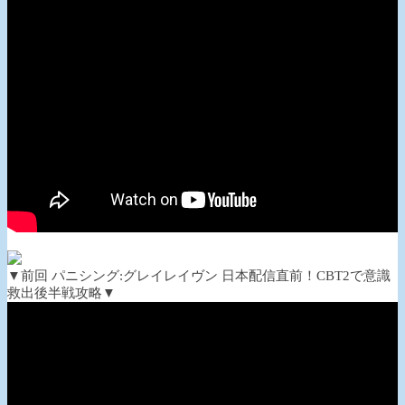
▼前回 パニシング:グレイレイヴン 日本配信直前！CBT2で意識
救出後半戦攻略▼