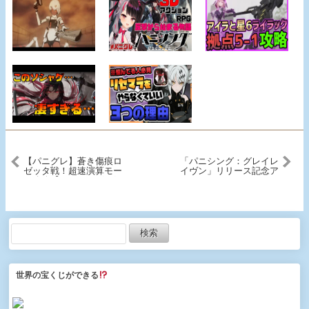
【パニグレ】蒼き傷痕ロ
「パニシング：グレイレ
ゼッタ戦！超速演算モー
イヴン」リリース記念ア
ド攻略【パニシング:グレ
ニメPV
イレイヴン】
世界の宝くじができる