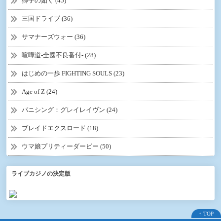
獅子の如く (45)
三国ドライブ (36)
サマナーズウォー (36)
喧嘩道-全國不良番付- (28)
はじめの一歩 FIGHTING SOULS (23)
Age of Z (24)
パニシング：グレイレイヴン (24)
ブレイドエクスロード (18)
ウマ娘プリティーダービー (50)
ライブカジノの決定版
↑ TOP