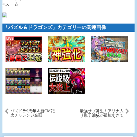
#スー☆
「パズル＆ドラゴンズ」カテゴリーの関連画像
パズドラ9周年＆新CM記
最強サブ誕生！アリナ入
念チャレンジ企画
り撫子編成が最強すぎて
裏魔廊余裕攻略！【パズ
ドラ】