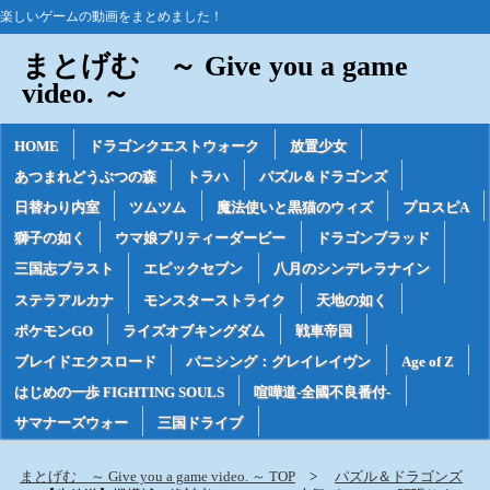
楽しいゲームの動画をまとめました！
まとげむ ～ Give you a game
video. ～
HOME
ドラゴンクエストウォーク
放置少女
あつまれどうぶつの森
トラハ
パズル＆ドラゴンズ
日替わり内室
ツムツム
魔法使いと黒猫のウィズ
プロスピA
獅子の如く
ウマ娘プリティーダービー
ドラゴンブラッド
三国志ブラスト
エピックセブン
八月のシンデレラナイン
ステラアルカナ
モンスターストライク
天地の如く
ポケモンGO
ライズオブキングダム
戦車帝国
ブレイドエクスロード
パニシング：グレイレイヴン
Age of Z
はじめの一歩 FIGHTING SOULS
喧嘩道-全國不良番付-
サマナーズウォー
三国ドライブ
まとげむ ～ Give you a game video. ～ TOP
パズル＆ドラゴンズ