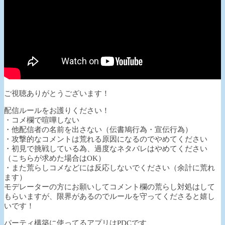
ご視聴ありがとうございます！
配信ルールをお護りください！
・コメ欄で喧嘩しない
・他配信者の名前を出さない（伝書鳩行為・宣伝行為）
・攻撃的なコメントは荒れる原因になるのでやめてください
・初見で挑戦している為、過度なネタバレはやめてください
（こちらが求めた場合はOK）
・また荒らしコメなどには反応しないでください（余計に荒れ
ます）
モデレーターの方にお願いしてコメント欄の荒らし対処はして
もらいますが、限界があるのでルールを守ってくださると嬉し
いです！
パーティ構築に使ってるアプリはPDCです