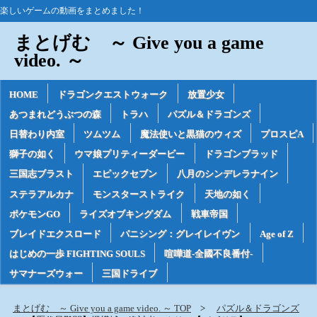
楽しいゲームの動画をまとめました！
まとげむ ～ Give you a game
video. ～
HOME
ドラゴンクエストウォーク
放置少女
あつまれどうぶつの森
トラハ
パズル＆ドラゴンズ
日替わり内室
ツムツム
魔法使いと黒猫のウィズ
プロスピA
獅子の如く
ウマ娘プリティーダービー
ドラゴンブラッド
三国志ブラスト
エピックセブン
八月のシンデレラナイン
ステラアルカナ
モンスターストライク
天地の如く
ポケモンGO
ライズオブキングダム
戦車帝国
ブレイドエクスロード
パニシング：グレイレイヴン
Age of Z
はじめの一歩 FIGHTING SOULS
喧嘩道-全國不良番付-
サマナーズウォー
三国ドライブ
まとげむ ～ Give you a game video. ～ TOP
パズル＆ドラゴンズ