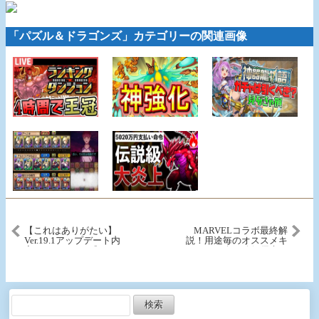
「パズル＆ドラゴンズ」カテゴリーの関連画像
【これはありがたい】
MARVELコラボ最終解
Ver.19.1アップデート内
説！用途毎のオススメキ
容、かなりいい感じで
ャラを紹介！確保優先ラ
す。【パズドラ】
ンキングも！【スー☆パ
ズドラ】