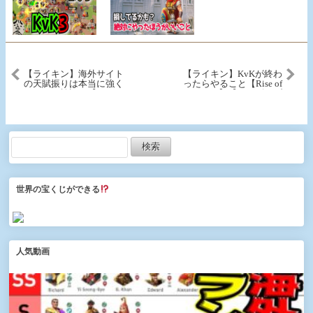
【ライキン】海外サイト
【ライキン】KvKが終わ
の天賦振りは本当に強く
ったらやること【Rise of
なるのか検証！【Rise of
Kingdoms】【ライズオブ
Kingdoms】【ライズオブ
キングダム】
キングダム】【万国覚
醒】【ROK】
世界の宝くじができる
人気動画