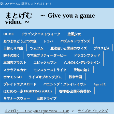
楽しいゲームの動画をまとめました！
まとげむ ～ Give you a game
video. ～
HOME
ドラゴンクエストウォーク
放置少女
あつまれどうぶつの森
トラハ
パズル＆ドラゴンズ
日替わり内室
ツムツム
魔法使いと黒猫のウィズ
プロスピA
獅子の如く
ウマ娘プリティーダービー
ドラゴンブラッド
三国志ブラスト
エピックセブン
八月のシンデレラナイン
ステラアルカナ
モンスターストライク
天地の如く
ポケモンGO
ライズオブキングダム
戦車帝国
ブレイドエクスロード
パニシング：グレイレイヴン
Age of Z
はじめの一歩 FIGHTING SOULS
喧嘩道-全國不良番付-
サマナーズウォー
三国ドライブ
まとげむ ～ Give you a game video. ～ TOP
ライズオブキングダ