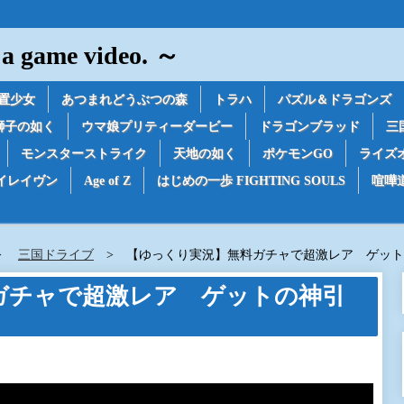
game video. ～
置少女
あつまれどうぶつの森
トラハ
パズル＆ドラゴンズ
獅子の如く
ウマ娘プリティーダービー
ドラゴンブラッド
三
モンスターストライク
天地の如く
ポケモンGO
ライズ
イレイヴン
Age of Z
はじめの一歩 FIGHTING SOULS
喧嘩
三国ドライブ
【ゆっくり実況】無料ガチャで超激レア ゲット
ガチャで超激レア ゲットの神引