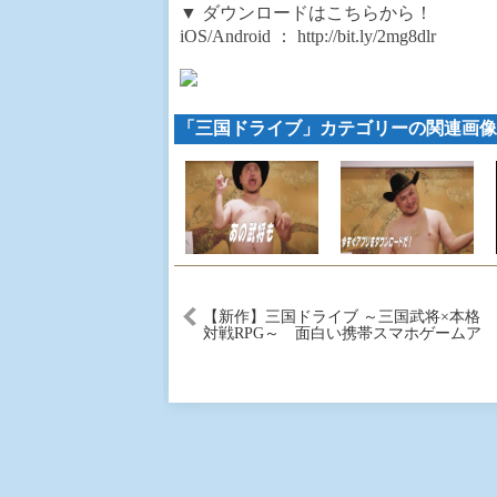
▼ ダウンロードはこちらから！
iOS/Android ： http://bit.ly/2mg8dlr
「三国ドライブ」カテゴリーの関連画像
【新作】三国ドライブ ～三国武将×本格
対戦RPG～ 面白い携帯スマホゲームア
プリ