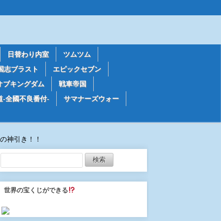
日替わり内室
ツムツム
国志ブラスト
エピックセブン
オブキングダム
戦車帝国
道-全國不良番付-
サマナーズウォー
の神引き！！
世界の宝くじができる