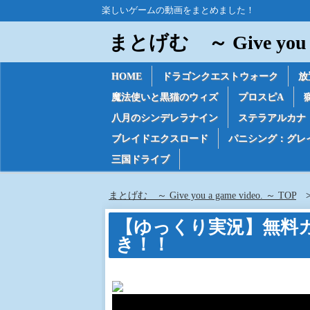
楽しいゲームの動画をまとめました！
まとげむ ～ Give you a 
HOME
ドラゴンクエストウォーク
放
魔法使いと黒猫のウィズ
プロスピA
八月のシンデレラナイン
ステラアルカナ
ブレイドエクスロード
パニシング：グレ
三国ドライブ
まとげむ ～ Give you a game video. ～ TOP
【ゆっくり実況】無料
き！！