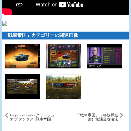
「戦車帝国」カテゴリーの関連画像
Empire of tanks クラッシュ
「戦車帝国」（将校昇進
オブ タンクス~戦車帝国
編）無課金攻略法
android game first look
gameplay español