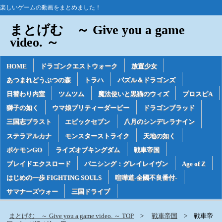
楽しいゲームの動画をまとめました！
まとげむ ～ Give you a game
video. ～
HOME
ドラゴンクエストウォーク
放置少女
あつまれどうぶつの森
トラハ
パズル＆ドラゴンズ
日替わり内室
ツムツム
魔法使いと黒猫のウィズ
プロスピA
獅子の如く
ウマ娘プリティーダービー
ドラゴンブラッド
三国志ブラスト
エピックセブン
八月のシンデレラナイン
ステラアルカナ
モンスターストライク
天地の如く
ポケモンGO
ライズオブキングダム
戦車帝国
ブレイドエクスロード
パニシング：グレイレイヴン
Age of Z
はじめの一歩 FIGHTING SOULS
喧嘩道-全國不良番付-
サマナーズウォー
三国ドライブ
まとげむ ～ Give you a game video. ～ TOP
戦車帝国
戦車帝