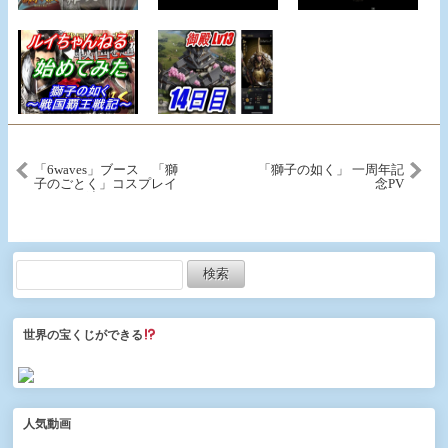
「6waves」ブース 「獅
「獅子の如く」 一周年記
子のごとく」コスプレイ
念PV
ヤーさん達
世界の宝くじができる
人気動画