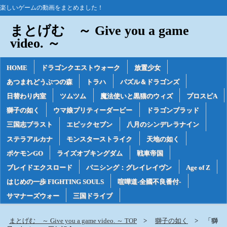
楽しいゲームの動画をまとめました！
まとげむ ～ Give you a game
video. ～
HOME
ドラゴンクエストウォーク
放置少女
あつまれどうぶつの森
トラハ
パズル＆ドラゴンズ
日替わり内室
ツムツム
魔法使いと黒猫のウィズ
プロスピA
獅子の如く
ウマ娘プリティーダービー
ドラゴンブラッド
三国志ブラスト
エピックセブン
八月のシンデレラナイン
ステラアルカナ
モンスターストライク
天地の如く
ポケモンGO
ライズオブキングダム
戦車帝国
ブレイドエクスロード
パニシング：グレイレイヴン
Age of Z
はじめの一歩 FIGHTING SOULS
喧嘩道-全國不良番付-
サマナーズウォー
三国ドライブ
まとげむ ～ Give you a game video. ～ TOP
獅子の如く
「獅