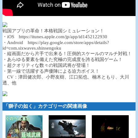
戦国アプリの革命！本格戦国シミュレーション！
・iOS https://itunes.apple.com/jp/app/id1452122930
・Android https://play.google.com/store/apps/details?
id=com.sixwaves.shinsengoku
・縦画面だから片手で出来る！圧倒的スケールのマルチ対戦！
・あらゆる要素を備えた究極の完成度を誇る戦国ゲーム！
・超クオリティな数々の戦国武将が登場！
・第一線で活躍する声優陣による迫力ボイス！
CV：津田健次郎、小野友樹、江口拓也、楠木ともり、大川
透、他
「獅子の如く」カテゴリーの関連画像