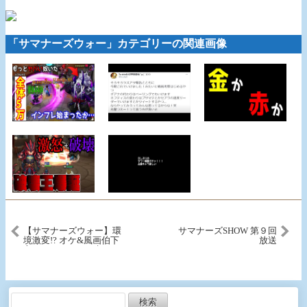
「サマナーズウォー」カテゴリーの関連画像
【サマナーズウォー】環
サマナーズSHOW 第９回
境激変!? オケ&風画伯下
放送
方!! どうなるこの先!?