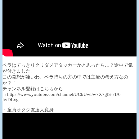
ベラはてっきりクリダメアタッカーかと思ったら…？途中で気
が付きました。
この発想が凄いわ。ベラ持ちの方の中では主流の考え方なの
か？！
チャンネル登録はこちらから
→https://www.youtube.com/channel/UCkUwFw7X7glS-7fA-
hyDLxg
・童貞オタク友達大変身