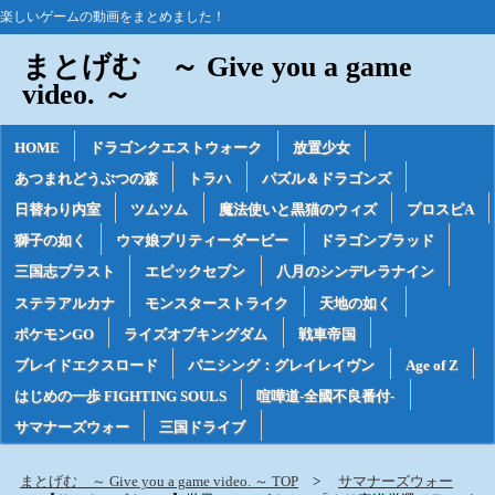
楽しいゲームの動画をまとめました！
まとげむ ～ Give you a game
video. ～
HOME
ドラゴンクエストウォーク
放置少女
あつまれどうぶつの森
トラハ
パズル＆ドラゴンズ
日替わり内室
ツムツム
魔法使いと黒猫のウィズ
プロスピA
獅子の如く
ウマ娘プリティーダービー
ドラゴンブラッド
三国志ブラスト
エピックセブン
八月のシンデレラナイン
ステラアルカナ
モンスターストライク
天地の如く
ポケモンGO
ライズオブキングダム
戦車帝国
ブレイドエクスロード
パニシング：グレイレイヴン
Age of Z
はじめの一歩 FIGHTING SOULS
喧嘩道-全國不良番付-
サマナーズウォー
三国ドライブ
まとげむ ～ Give you a game video. ～ TOP
サマナーズウォー