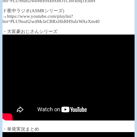
list=PLU9nafi2wdMfz0xknxBO1CI8ckhq1EIBH
ド夜中ラジオ(ASMRシリーズ)
→https://www.youtube.com/playlist?
list=PLU9nafi2wdMclzCBRxHhRH9aIzWAzXm40
・大富豪おじさんシリーズ
・単発実況まとめ