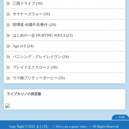
三国ドライブ (36)
サマナーズウォー (36)
喧嘩道-全國不良番付- (28)
はじめの一歩 FIGHTING SOULS (23)
Age of Z (24)
パニシング：グレイレイヴン (24)
ブレイドエクスロード (18)
ウマ娘プリティーダービー (50)
ライブカジノの決定版
↑ TOP
Copy Right ©
2021 まとげむ ～ Give you a game video. ～
All Rights Reserved.