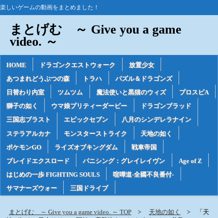
楽しいゲームの動画をまとめました！
まとげむ ～ Give you a game
video. ～
HOME
ドラゴンクエストウォーク
放置少女
あつまれどうぶつの森
トラハ
パズル＆ドラゴンズ
日替わり内室
ツムツム
魔法使いと黒猫のウィズ
プロスピA
獅子の如く
ウマ娘プリティーダービー
ドラゴンブラッド
三国志ブラスト
エピックセブン
八月のシンデレラナイン
ステラアルカナ
モンスターストライク
天地の如く
ポケモンGO
ライズオブキングダム
戦車帝国
ブレイドエクスロード
パニシング：グレイレイヴン
Age of Z
はじめの一歩 FIGHTING SOULS
喧嘩道-全國不良番付-
サマナーズウォー
三国ドライブ
まとげむ ～ Give you a game video. ～ TOP
天地の如く
「天