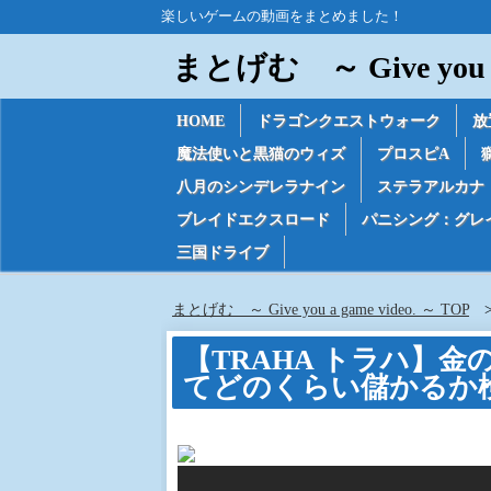
楽しいゲームの動画をまとめました！
まとげむ ～ Give you a 
HOME
ドラゴンクエストウォーク
放
魔法使いと黒猫のウィズ
プロスピA
八月のシンデレラナイン
ステラアルカナ
ブレイドエクスロード
パニシング：グレ
三国ドライブ
まとげむ ～ Give you a game video. ～ TOP
【TRAHA トラハ】
てどのくらい儲かるか検