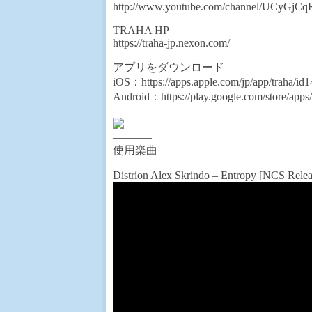
http://www.youtube.com/channel/UCyGjC
TRAHA HP
https://traha-jp.nexon.com/
アプリをダウンロード
iOS：https://apps.apple.com/jp/app/traha/i
Android：https://play.google.com/store/apps
———–
使用楽曲
Distrion Alex Skrindo – Entropy [NCS Relea