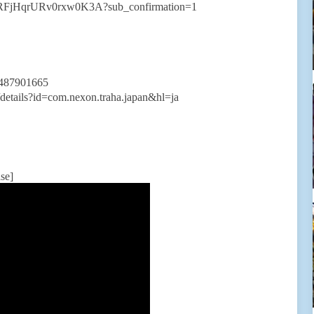
qRFjHqrURv0rxw0K3A?sub_confirmation=1
d1487901665
/details?id=com.nexon.traha.japan&hl=ja
se]