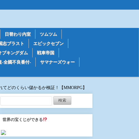
日替わり内室
ツムツム
国志ブラスト
エピックセブン
オブキングダム
戦車帝国
道-全國不良番付-
サマナーズウォー
れてどのくらい儲かるか検証！【MMORPG】
世界の宝くじができる