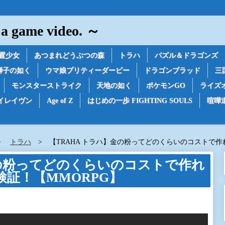
game video. ～
置少女
あつまれどうぶつの森
トラハ
パズル＆ドラゴンズ
獅子の如く
ウマ娘プリティーダービー
ドラゴンブラッド
三
モンスターストライク
天地の如く
ポケモンGO
ライズ
イレイヴン
Age of Z
はじめの一歩 FIGHTING SOULS
喧嘩
トラハ
【TRAHA トラハ】金の粉ってどのくらいのコストで作
金の粉ってどのくらいのコストで作れ
証！【MMORPG】