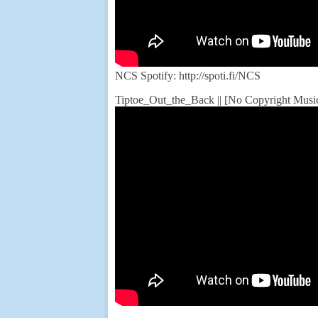
NCS Spotify: http://spoti.fi/NCS
Tiptoe_Out_the_Back || [No Copyright Musi