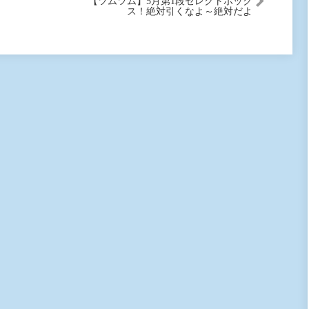
【ツムツム】5月第1段セレクトボック
ス！絶対引くなよ～絶対だよ