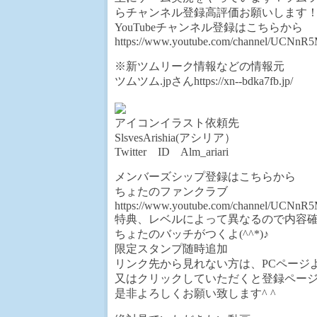
らチャンネル登録高評価お願いします
YouTubeチャンネル登録はこちらから
https://www.youtube.com/channel/UCN
※新ツムリーク情報などの情報元
ツムツム.jpさんhttps://xn--bdka7fb.jp/
アイコンイラスト依頼先
SlsvesArishia(アシリア）
Twitter ID Alm_ariari
メンバーズシップ登録はこちらから
ちょたのファンクラブ
https://www.youtube.com/channel/UCN
特典、レベルによって異なるので内容
ちょたのバッチがつくよ(^^*)♪
限定スタンプ随時追加
リンク先から見れない方は、PCページ
又はクリックしていただくと登録ペー
是非よろしくお願い致します^ ^