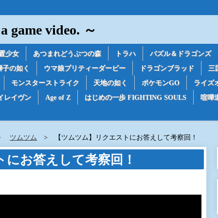
game video. ～
置少女
あつまれどうぶつの森
トラハ
パズル＆ドラゴンズ
獅子の如く
ウマ娘プリティーダービー
ドラゴンブラッド
三
モンスターストライク
天地の如く
ポケモンGO
ライズ
イレイヴン
Age of Z
はじめの一歩 FIGHTING SOULS
喧嘩
ツムツム
【ツムツム】リクエストにお答えして考察回！
トにお答えして考察回！