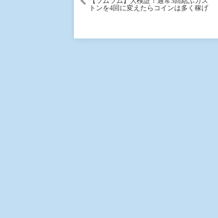
【ツムツム】大検証！通常3回結ぶガス
トンを4回に変えたらコインは多く稼げ
るのか？