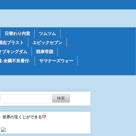
日替わり内室
ツムツム
国志ブラスト
エピックセブン
オブキングダム
戦車帝国
道-全國不良番付-
サマナーズウォー
世界の宝くじができる