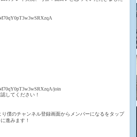
！
nR5M70qY0pT3w3wSRXzqA
nR5M70qY0pT3w3wSRXzqA/join
確認してください！
より僕のチャンネル登録画面からメンバーになるをタップ
ジに進みます！