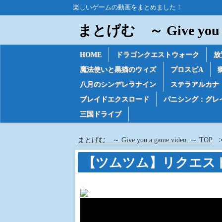
楽しいゲームの動画をまとめました！
まとげむ ～ Give you a 
HOME
ドラゴンクエストウォーク
放
魔法使いと黒猫のウィズ
プロスピA
八月のシンデレラナイン
ステラアルカナ
ブレイドエクスロード
パニシング：グレ
三国ドライブ
まとげむ ～ Give you a game video. ～ TOP
【ツムツム】リクエス