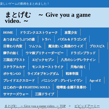
楽しいゲームの動画をまとめました！
まとげむ ～ Give you a game
video. ～
HOME
ドラゴンクエストウォーク
放置少女
あつまれどうぶつの森
トラハ
パズル＆ドラゴンズ
日替わり内室
ツムツム
魔法使いと黒猫のウィズ
プロスピA
獅子の如く
ウマ娘プリティーダービー
ドラゴンブラッド
三国志ブラスト
エピックセブン
八月のシンデレラナイン
ステラアルカナ
モンスターストライク
天地の如く
ポケモンGO
ライズオブキングダム
戦車帝国
ブレイドエクスロード
パニシング：グレイレイヴン
Age of Z
はじめの一歩 FIGHTING SOULS
喧嘩道-全國不良番付-
サマナーズウォー
三国ドライブ
まとげむ ～ Give you a game video. ～ TOP
ビビッドアーミー