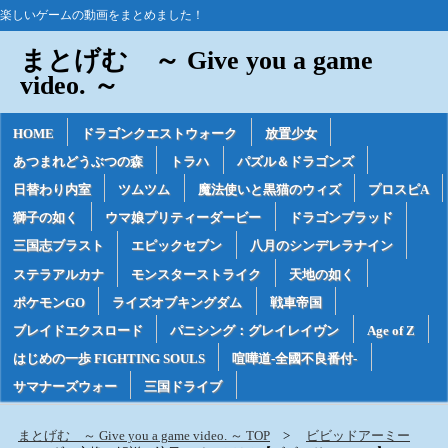
楽しいゲームの動画をまとめました！
まとげむ ～ Give you a game
video. ～
HOME
ドラゴンクエストウォーク
放置少女
あつまれどうぶつの森
トラハ
パズル＆ドラゴンズ
日替わり内室
ツムツム
魔法使いと黒猫のウィズ
プロスピA
獅子の如く
ウマ娘プリティーダービー
ドラゴンブラッド
三国志ブラスト
エピックセブン
八月のシンデレラナイン
ステラアルカナ
モンスターストライク
天地の如く
ポケモンGO
ライズオブキングダム
戦車帝国
ブレイドエクスロード
パニシング：グレイレイヴン
Age of Z
はじめの一歩 FIGHTING SOULS
喧嘩道-全國不良番付-
サマナーズウォー
三国ドライブ
まとげむ ～ Give you a game video. ～ TOP
ビビッドアーミー