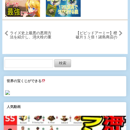
ライズ史上最悪の悪用方
【ビビッドアーミー】橙
法を紹介し、消火栓の重
破片１.5 倍！諸島商店の
要性を解説！【ビビッド
秘密【知らなきゃ損】
アーミー】
世界の宝くじができる
人気動画