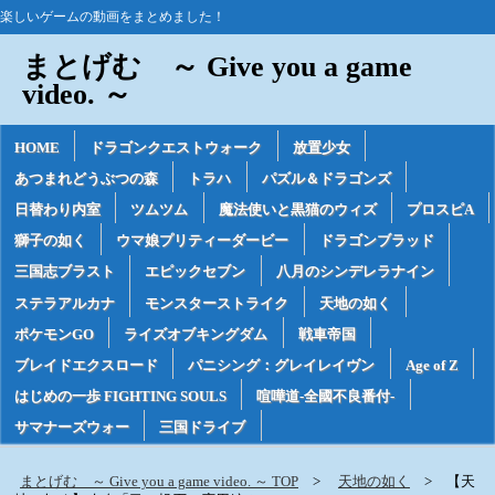
楽しいゲームの動画をまとめました！
まとげむ ～ Give you a game
video. ～
HOME
ドラゴンクエストウォーク
放置少女
あつまれどうぶつの森
トラハ
パズル＆ドラゴンズ
日替わり内室
ツムツム
魔法使いと黒猫のウィズ
プロスピA
獅子の如く
ウマ娘プリティーダービー
ドラゴンブラッド
三国志ブラスト
エピックセブン
八月のシンデレラナイン
ステラアルカナ
モンスターストライク
天地の如く
ポケモンGO
ライズオブキングダム
戦車帝国
ブレイドエクスロード
パニシング：グレイレイヴン
Age of Z
はじめの一歩 FIGHTING SOULS
喧嘩道-全國不良番付-
サマナーズウォー
三国ドライブ
まとげむ ～ Give you a game video. ～ TOP
天地の如く
【天