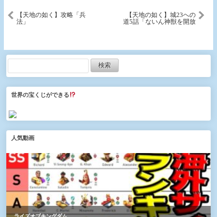
【天地の如く】攻略「兵
【天地の如く】城23への
法」
道5話「ないん神獣を開放
する」
世界の宝くじができる
人気動画