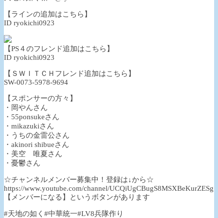
【ラインの追加はこちら】
ID ryokichi0923
【PS４のフレンド追加はこちら】
ID ryokichi0923
【ＳＷＩＴＣＨフレンド追加はこちら】
SW-0073-5978-9694
【スポンサーの方々】
・岡やんさん
・55ponsukeさん
・mikazukiさん
・うちの金雷公さん
・akinori shibueさん
・美空 唯夏さん
・憂鬱さん
☆チャンネルメンバー募集中！登録は↓から☆
https://www.youtube.com/channel/UCQiUgCBugS8MSXBeKurZESg
【メンバーになる】というボタンがあります
#天地の如く#中華統一#LV8兵隊作り