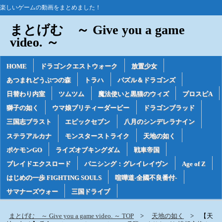
楽しいゲームの動画をまとめました！
まとげむ ～ Give you a game
video. ～
HOME
ドラゴンクエストウォーク
放置少女
あつまれどうぶつの森
トラハ
パズル＆ドラゴンズ
日替わり内室
ツムツム
魔法使いと黒猫のウィズ
プロスピA
獅子の如く
ウマ娘プリティーダービー
ドラゴンブラッド
三国志ブラスト
エピックセブン
八月のシンデレラナイン
ステラアルカナ
モンスターストライク
天地の如く
ポケモンGO
ライズオブキングダム
戦車帝国
ブレイドエクスロード
パニシング：グレイレイヴン
Age of Z
はじめの一歩 FIGHTING SOULS
喧嘩道-全國不良番付-
サマナーズウォー
三国ドライブ
まとげむ ～ Give you a game video. ～ TOP
天地の如く
【天