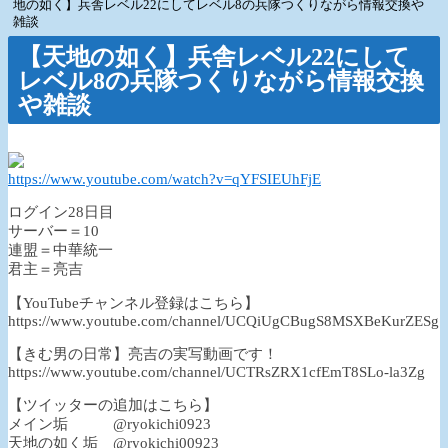
地の如く】兵舎レベル22にしてレベル8の兵隊つくりながら情報交換や
雑談
【天地の如く】兵舎レベル22にして
レベル8の兵隊つくりながら情報交換
や雑談
https://www.youtube.com/watch?v=qYFSIEUhFjE
ログイン28日目
サーバー＝10
連盟＝中華統一
君主＝亮吉
【YouTubeチャンネル登録はこちら】
https://www.youtube.com/channel/UCQiUgCBugS8MSXBeKurZESg
【きむ男の日常】亮吉の実写動画です！
https://www.youtube.com/channel/UCTRsZRX1cfEmT8SLo-la3Zg
【ツイッターの追加はこちら】
メイン垢 @ryokichi0923
天地の如く垢 @ryokichi00923